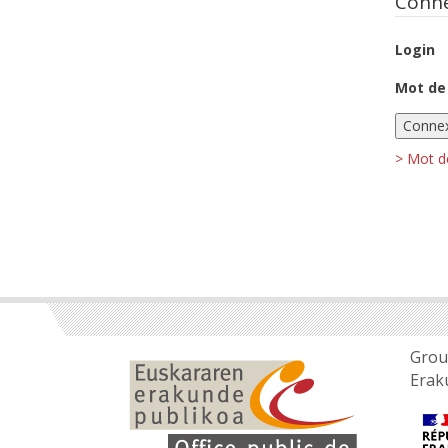
Conn
Login
Mot de
> Mot d
Group
Erak