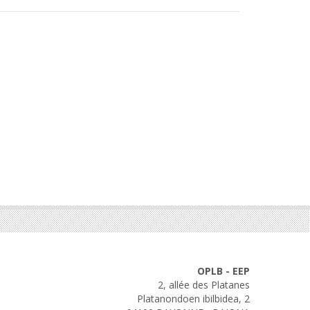
OPLB - EEP
2, allée des Platanes
Platanondoen ibilbidea, 2